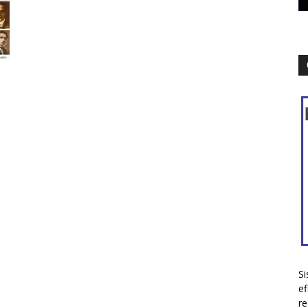
Si
ef
re