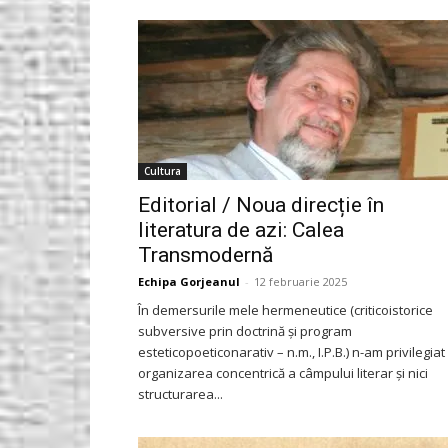
Gorjeanul.ro
Cultura
Editorial / Noua direcție în
literatura de azi: Calea
Transmodernă
Echipa Gorjeanul
-
12 februarie 2025
În demersurile mele hermeneutice (criticoistorice
subversive prin doctrină și program
esteticopoeticonarativ – n.m., I.P.B.) n-am privilegiat
organizarea concentrică a câmpului literar și nici
structurarea...