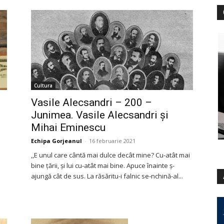
Cultura
Vasile Alecsandri – 200 –
Junimea. Vasile Alecsandri şi
Mihai Eminescu
Echipa Gorjeanul
-
16 februarie 2021
,,E unul care cântă mai dulce decât mine? Cu-atât mai
bine țării, și lui cu-atât mai bine. Apuce înainte ș-
ajungă cât de sus. La răsăritu-i falnic se-nchină-al...