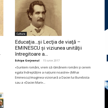
Cultura
Educaţia…şi Lecţia de viaţă –
EMINESCU și viziunea unităţii
întregitoare a...
”
Echipa Gorjeanul
-
15 iunie 2017
«Suntem români, vrem să rămânem români şi cerem
egala îndreptățire a națiunii noastre» (Mihai
Eminescu) Imaginea vizionară a Daciei lui Burebista
sau a «Daciei Mari»...