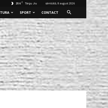
C
20.6
sâmbătă, 8 august 2026
Târgu Jiu
LTURA
SPORT
CONTACT