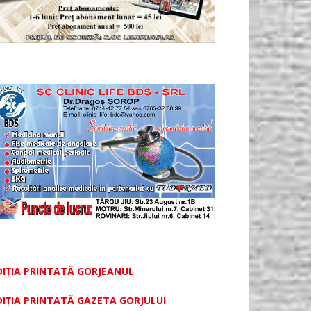
DIȚIA PRINTATĂ GORJEANUL
DIŢIA PRINTATĂ GAZETA GORJULUI