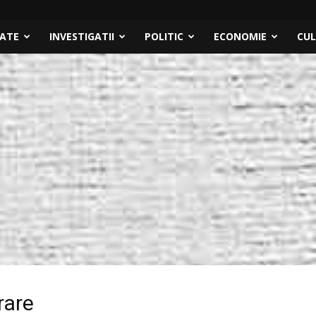
TATE
INVESTIGATII
POLITIC
ECONOMIE
CU
rare