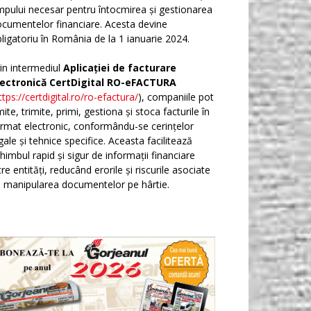
mpului necesar pentru întocmirea și gestionarea
cumentelor financiare. Acesta devine
ligatoriu în România de la 1 ianuarie 2024.
in intermediul
Aplicației de facturare
lectronică CertDigital RO-eFACTURA
ttps://certdigital.ro/ro-efactura/
), companiile pot
ite, trimite, primi, gestiona și stoca facturile în
rmat electronic, conformându-se cerințelor
gale și tehnice specifice. Aceasta facilitează
himbul rapid și sigur de informații financiare
tre entități, reducând erorile și riscurile asociate
 manipularea documentelor pe hârtie.