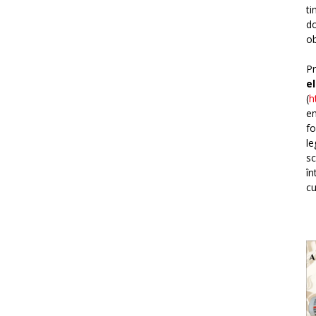
ti
do
ob
Pr
e
(
h
em
fo
le
sc
în
cu