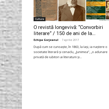
Cultura
O revistă longevivă: “Convorbiri
literare” / 150 de ani de la...
Echipa Gorjeanul
-
7 aprilie 2017
După cum se cunoaște, în 1863, la Iași, ia naștere o
societate literară și cenaclu, „Junimea”, „o adunare
privată de iubitori ai literaturii și...