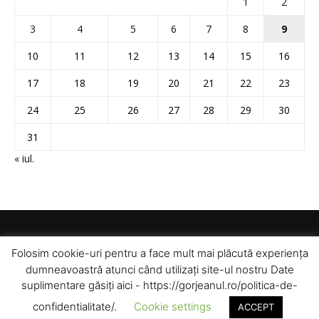
1
2
3
4
5
6
7
8
9
10
11
12
13
14
15
16
17
18
19
20
21
22
23
24
25
26
27
28
29
30
31
« iul.
Folosim cookie-uri pentru a face mult mai plăcută experiența
dumneavoastră atunci când utilizați site-ul nostru Date
suplimentare găsiți aici - https://gorjeanul.ro/politica-de-
confidentialitate/.
Cookie settings
ACCEPT
© Toate drepturile rezervate pentru Gorjeanul SA