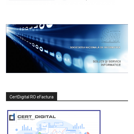
CertDigital RO eFactura