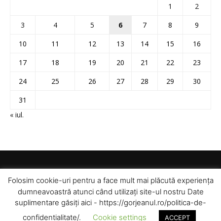
1
2
3
4
5
6
7
8
9
10
11
12
13
14
15
16
17
18
19
20
21
22
23
24
25
26
27
28
29
30
31
« iul.
Folosim cookie-uri pentru a face mult mai plăcută experiența
dumneavoastră atunci când utilizați site-ul nostru Date
suplimentare găsiți aici - https://gorjeanul.ro/politica-de-
confidentialitate/.
Cookie settings
ACCEPT