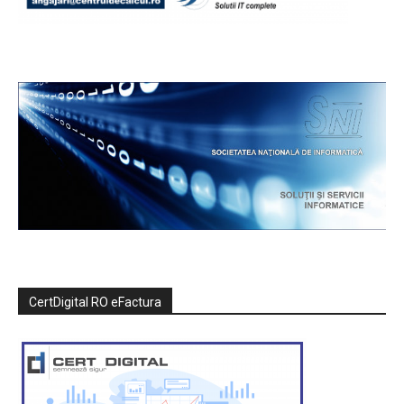
CertDigital RO eFactura