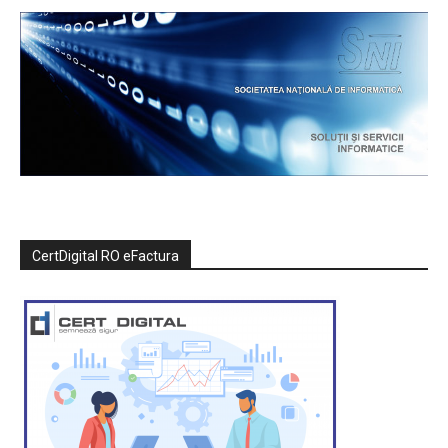
CertDigital RO eFactura