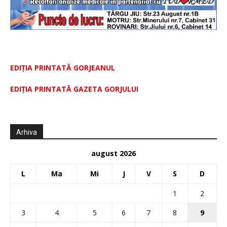
EDIȚIA PRINTATĂ GORJEANUL
EDIŢIA PRINTATĂ GAZETA GORJULUI
Arhiva
august 2026
L
Ma
Mi
J
V
S
D
1
2
3
4
5
6
7
8
9