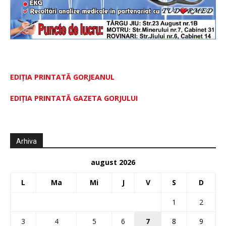
EDIȚIA PRINTATĂ GORJEANUL
EDIŢIA PRINTATĂ GAZETA GORJULUI
Arhiva
august 2026
L
Ma
Mi
J
V
S
D
1
2
3
4
5
6
7
8
9