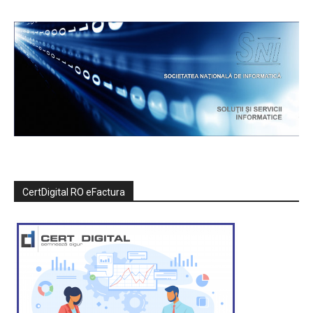
CertDigital RO eFactura