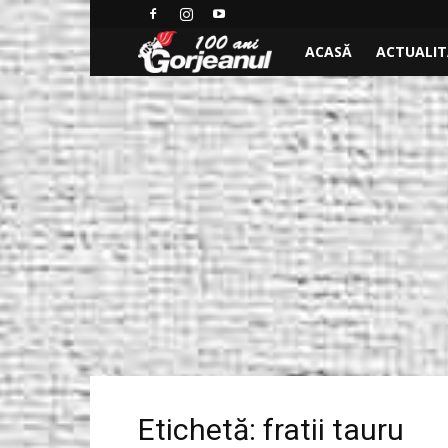
Ştiri
ACASĂ
ACTUALI
locale
de
ultima
ora,
stiri
video
–
Etichetă: fratii tauru
Ştiri