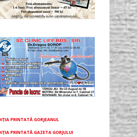
DIȚIA PRINTATĂ GORJEANUL
DIŢIA PRINTATĂ GAZETA GORJULUI