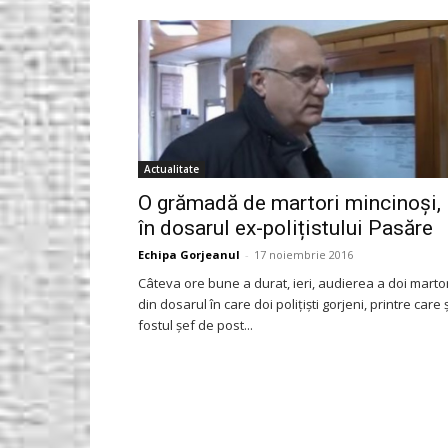
Gorjeanul.ro
Actualitate
O grămadă de martori mincinoși,
în dosarul ex-polițistului Pasăre
Echipa Gorjeanul
-
17 noiembrie 2016
Câteva ore bune a durat, ieri, audierea a doi marto
din dosarul în care doi polițiști gorjeni, printre care ș
fostul șef de post...