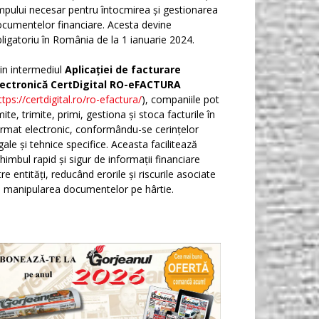
mpului necesar pentru întocmirea și gestionarea
cumentelor financiare. Acesta devine
ligatoriu în România de la 1 ianuarie 2024.
in intermediul
Aplicației de facturare
lectronică CertDigital RO-eFACTURA
ttps://certdigital.ro/ro-efactura/
), companiile pot
ite, trimite, primi, gestiona și stoca facturile în
rmat electronic, conformându-se cerințelor
gale și tehnice specifice. Aceasta facilitează
himbul rapid și sigur de informații financiare
tre entități, reducând erorile și riscurile asociate
 manipularea documentelor pe hârtie.