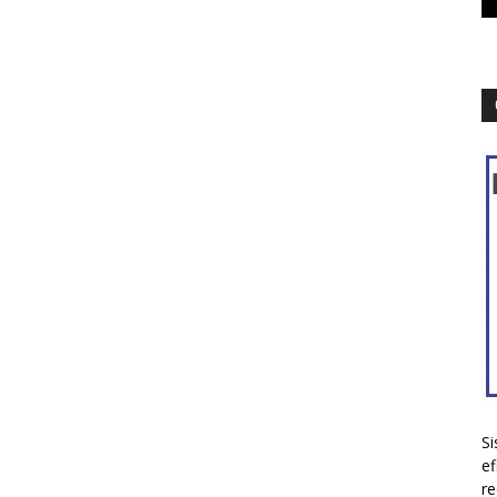
Si
ef
re