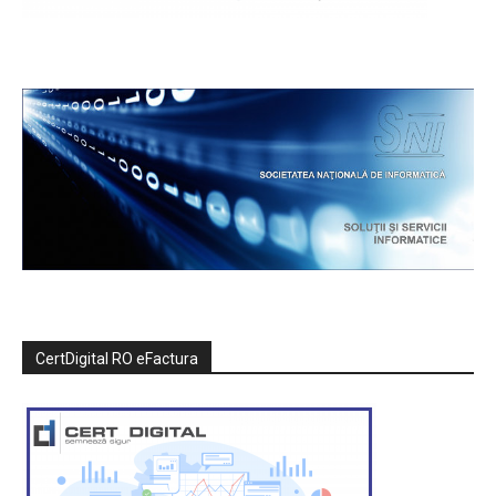
CertDigital RO eFactura