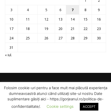
1
2
3
4
5
6
7
8
9
10
11
12
13
14
15
16
17
18
19
20
21
22
23
24
25
26
27
28
29
30
31
« iul.
Folosim cookie-uri pentru a face mult mai plăcută experiența
dumneavoastră atunci când utilizați site-ul nostru Date
suplimentare găsiți aici - https://gorjeanul.ro/politica-de-
confidentialitate/.
Cookie settings
ACCEPT
© Toate drepturile rezervate pentru Gorjeanul SA