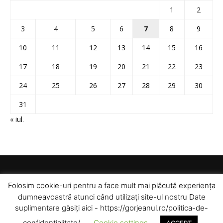
1
2
3
4
5
6
7
8
9
10
11
12
13
14
15
16
17
18
19
20
21
22
23
24
25
26
27
28
29
30
31
« iul.
Folosim cookie-uri pentru a face mult mai plăcută experiența
dumneavoastră atunci când utilizați site-ul nostru Date
suplimentare găsiți aici - https://gorjeanul.ro/politica-de-
confidentialitate/.
Cookie settings