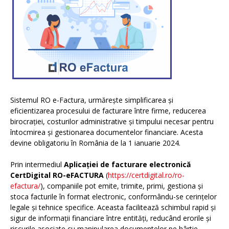
Sistemul RO e-Factura, urmărește simplificarea și
eficientizarea procesului de facturare între firme, reducerea
birocrației, costurilor administrative și timpului necesar pentru
întocmirea și gestionarea documentelor financiare. Acesta
devine obligatoriu în România de la 1 ianuarie 2024.
Prin intermediul
Aplicației de facturare electronică
CertDigital RO-eFACTURA
(
https://certdigital.ro/ro-
efactura/
), companiile pot emite, trimite, primi, gestiona și
stoca facturile în format electronic, conformându-se cerințelor
legale și tehnice specifice. Aceasta facilitează schimbul rapid și
sigur de informații financiare între entități, reducând erorile și
riscurile asociate cu manipularea documentelor pe hârtie.