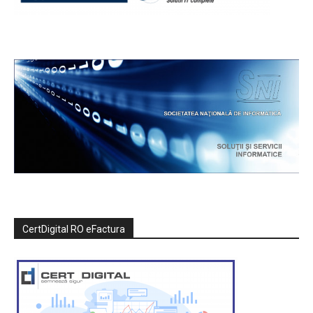
CertDigital RO eFactura