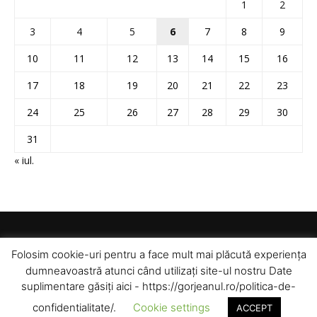
1
2
3
4
5
6
7
8
9
10
11
12
13
14
15
16
17
18
19
20
21
22
23
24
25
26
27
28
29
30
31
« iul.
Folosim cookie-uri pentru a face mult mai plăcută experiența
dumneavoastră atunci când utilizați site-ul nostru Date
suplimentare găsiți aici - https://gorjeanul.ro/politica-de-
confidentialitate/.
Cookie settings
ACCEPT
© Toate drepturile rezervate pentru Gorjeanul SA