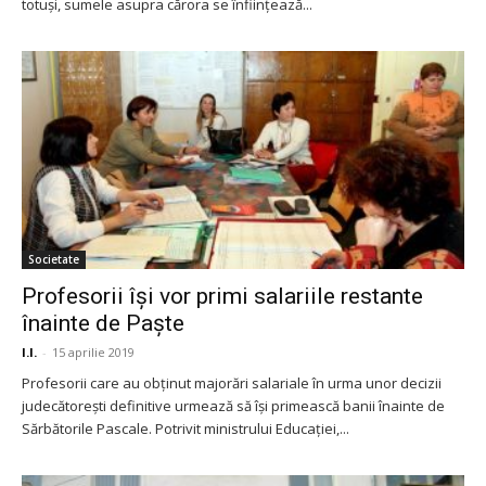
totuşi, sumele asupra cărora se înfiinţează...
Societate
Profesorii își vor primi salariile restante
înainte de Paște
I.I.
-
15 aprilie 2019
Profesorii care au obţinut majorări salariale în urma unor decizii
judecătoreşti definitive urmează să îşi primească banii înainte de
Sărbătorile Pascale. Potrivit ministrului Educaţiei,...