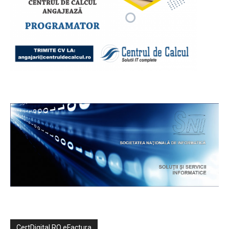
CertDigital RO eFactura