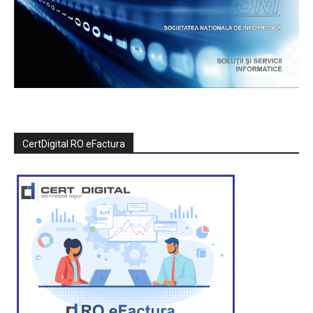
CertDigital RO eFactura