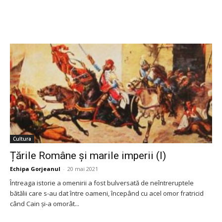
Cultura
Țările Române și marile imperii (I)
Echipa Gorjeanul
-
20 mai 2021
Întreaga istorie a omenirii a fost bulversată de neîntreruptele
bătălii care s-au dat între oameni, începând cu acel omor fratricid
când Cain și-a omorât...