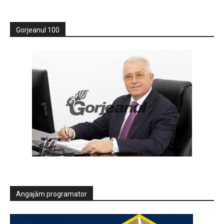
Gorjeanul 100
Angajăm programator