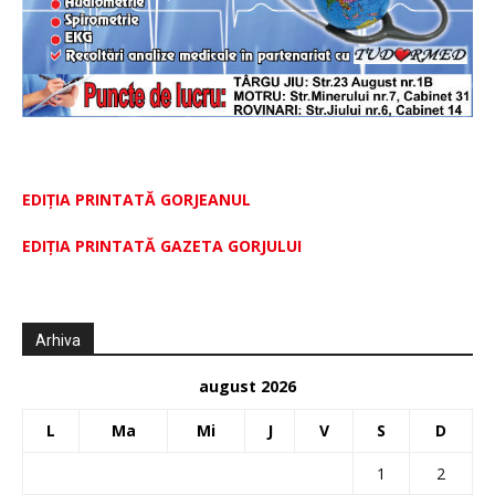
EDIȚIA PRINTATĂ GORJEANUL
EDIŢIA PRINTATĂ GAZETA GORJULUI
Arhiva
august 2026
L
Ma
Mi
J
V
S
D
1
2