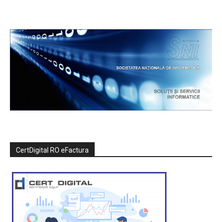
CertDigital RO eFactura