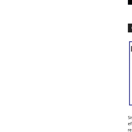
Si
ef
re