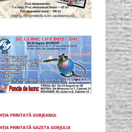
DIȚIA PRINTATĂ GORJEANUL
DIŢIA PRINTATĂ GAZETA GORJULUI