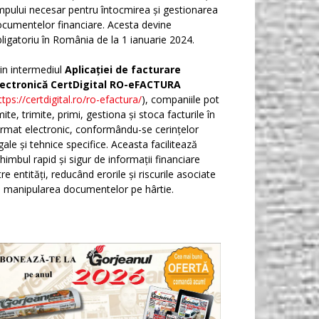
mpului necesar pentru întocmirea și gestionarea
cumentelor financiare. Acesta devine
ligatoriu în România de la 1 ianuarie 2024.
in intermediul
Aplicației de facturare
lectronică CertDigital RO-eFACTURA
ttps://certdigital.ro/ro-efactura/
), companiile pot
ite, trimite, primi, gestiona și stoca facturile în
rmat electronic, conformându-se cerințelor
gale și tehnice specifice. Aceasta facilitează
himbul rapid și sigur de informații financiare
tre entități, reducând erorile și riscurile asociate
 manipularea documentelor pe hârtie.