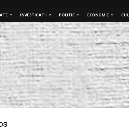
TATE
INVESTIGATII
POLITIC
ECONOMIE
CU
os