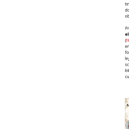
ti
do
ob
Pr
e
(
h
em
fo
le
sc
în
cu