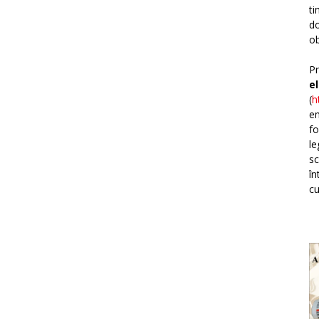
ti
do
ob
Pr
e
(
h
em
fo
le
sc
în
cu