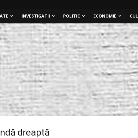
TATE
INVESTIGATII
POLITIC
ECONOMIE
CU
andă dreaptă