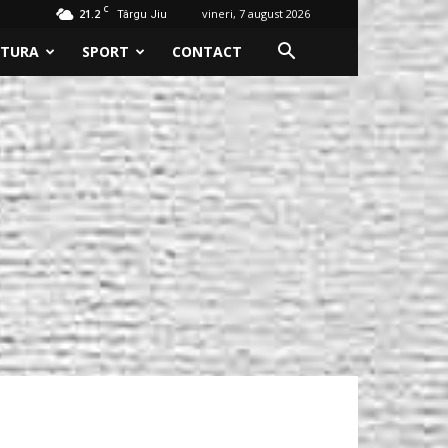
C
21.2
vineri, 7 august 2026
Târgu Jiu
LTURA
SPORT
CONTACT