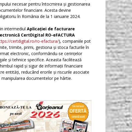
mpului necesar pentru întocmirea și gestionarea
cumentelor financiare. Acesta devine
ligatoriu în România de la 1 ianuarie 2024.
in intermediul
Aplicației de facturare
lectronică CertDigital RO-eFACTURA
ttps://certdigital.ro/ro-efactura/
), companiile pot
ite, trimite, primi, gestiona și stoca facturile în
rmat electronic, conformându-se cerințelor
gale și tehnice specifice. Aceasta facilitează
himbul rapid și sigur de informații financiare
tre entități, reducând erorile și riscurile asociate
 manipularea documentelor pe hârtie.