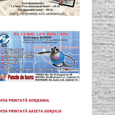
DIȚIA PRINTATĂ GORJEANUL
DIŢIA PRINTATĂ GAZETA GORJULUI