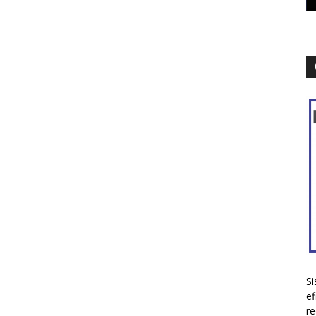
Si
ef
re