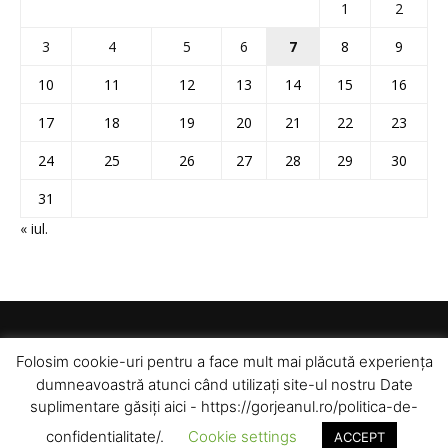
1
2
3
4
5
6
7
8
9
10
11
12
13
14
15
16
17
18
19
20
21
22
23
24
25
26
27
28
29
30
31
« iul.
Folosim cookie-uri pentru a face mult mai plăcută experiența
dumneavoastră atunci când utilizați site-ul nostru Date
suplimentare găsiți aici - https://gorjeanul.ro/politica-de-
confidentialitate/.
Cookie settings
ACCEPT
© Toate drepturile rezervate pentru Gorjeanul SA