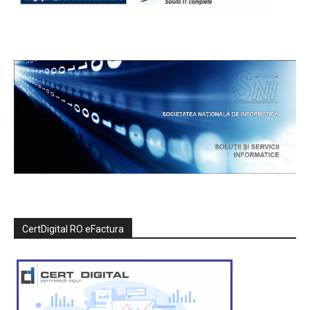
CertDigital RO eFactura