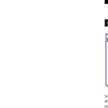
Si
ef
re