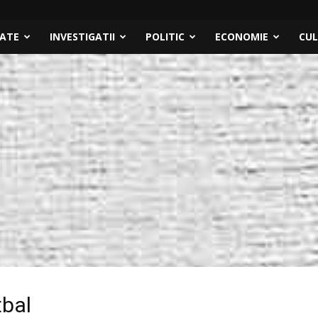
TATE
INVESTIGATII
POLITIC
ECONOMIE
CU
tbal