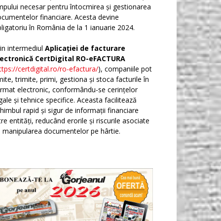
mpului necesar pentru întocmirea și gestionarea
cumentelor financiare. Acesta devine
ligatoriu în România de la 1 ianuarie 2024.
in intermediul
Aplicației de facturare
lectronică CertDigital RO-eFACTURA
ttps://certdigital.ro/ro-efactura/
), companiile pot
ite, trimite, primi, gestiona și stoca facturile în
rmat electronic, conformându-se cerințelor
gale și tehnice specifice. Aceasta facilitează
himbul rapid și sigur de informații financiare
tre entități, reducând erorile și riscurile asociate
 manipularea documentelor pe hârtie.