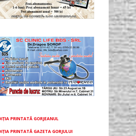
DIȚIA PRINTATĂ GORJEANUL
DIŢIA PRINTATĂ GAZETA GORJULUI