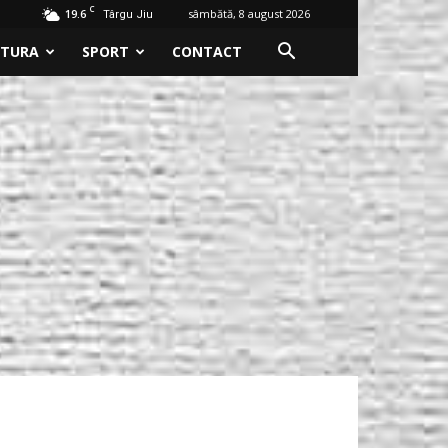
C
19.6
sâmbătă, 8 august 2026
Târgu Jiu
LTURA
SPORT
CONTACT