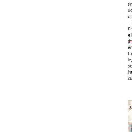
ti
do
ob
Pr
e
(
h
em
fo
le
sc
în
cu