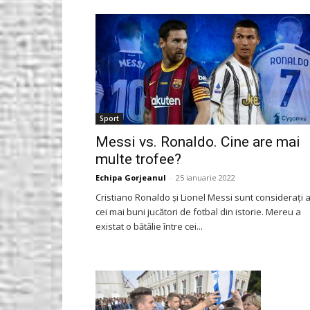
Gorjeanul.ro
Sport
Messi vs. Ronaldo. Cine are mai
multe trofee?
Echipa Gorjeanul
-
25 ianuarie 2022
Cristiano Ronaldo și Lionel Messi sunt considerați a
cei mai buni jucători de fotbal din istorie. Mereu a
existat o bătălie între cei...