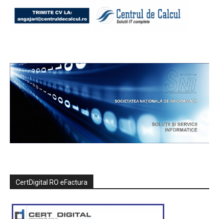
CertDigital RO eFactura