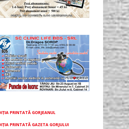
DIȚIA PRINTATĂ GORJEANUL
DIŢIA PRINTATĂ GAZETA GORJULUI