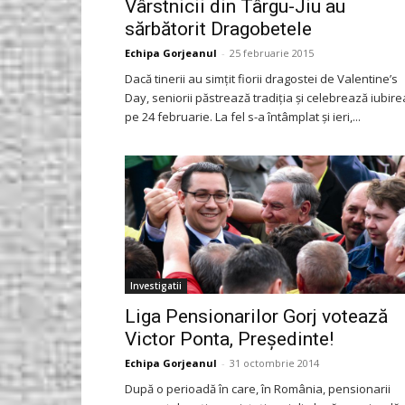
Vârstnicii din Târgu-Jiu au
sărbătorit Dragobetele
Echipa Gorjeanul
-
25 februarie 2015
Dacă tinerii au simţit fiorii dragostei de Valentine’s
Day, seniorii păstrează tradiţia şi celebrează iubire
pe 24 februarie. La fel s-a întâmplat şi ieri,...
Investigatii
Liga Pensionarilor Gorj votează
Victor Ponta, Preşedinte!
Echipa Gorjeanul
-
31 octombrie 2014
După o perioadă în care, în România, pensionarii