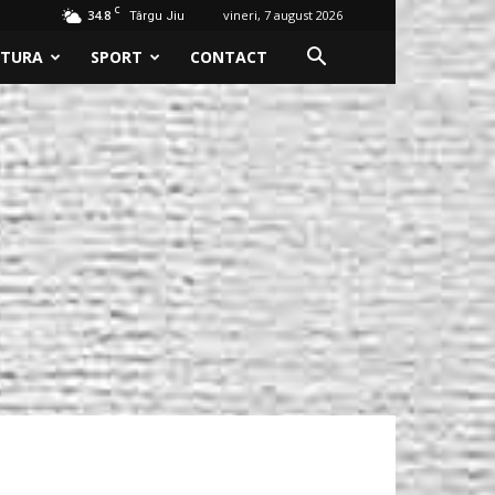
C
34.8
vineri, 7 august 2026
Târgu Jiu
LTURA
SPORT
CONTACT