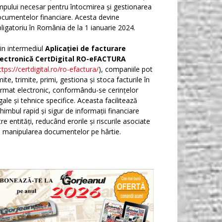
mpului necesar pentru întocmirea și gestionarea
cumentelor financiare. Acesta devine
ligatoriu în România de la 1 ianuarie 2024.
in intermediul
Aplicației de facturare
lectronică CertDigital RO-eFACTURA
ttps://certdigital.ro/ro-efactura/
), companiile pot
ite, trimite, primi, gestiona și stoca facturile în
rmat electronic, conformându-se cerințelor
gale și tehnice specifice. Aceasta facilitează
himbul rapid și sigur de informații financiare
tre entități, reducând erorile și riscurile asociate
 manipularea documentelor pe hârtie.