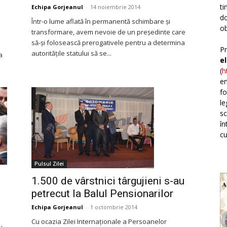
ti
Echipa Gorjeanul
-
14 noiembrie 2014
do
Într-o lume aflată în permanentă schimbare şi
ob
transformare, avem nevoie de un preşedinte care
să-şi folosească prerogativele pentru a determina
Pr
autorităţile statului să se...
a
e
(
h
em
fo
le
sc
în
cu
Pulsul Zilei
1.500 de vârstnici târgujieni s-au
petrecut la Balul Pensionarilor
Echipa Gorjeanul
-
1 octombrie 2014
Cu ocazia Zilei Internaţionale a Persoanelor