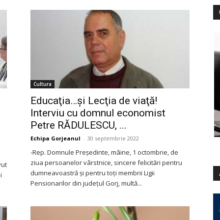
Cultura
Educaţia…şi Lecţia de viaţă!
Interviu cu domnul economist
Petre RĂDULESCU, ...
Echipa Gorjeanul
-
30 septembrie 2022
-Rep. Domnule Preşedinte, mâine, 1 octombrie, de
ziua persoanelor vârstnice, sincere felicitări pentru
vut
dumneavoastră şi pentru toţi membrii Ligii
i
Pensionarilor din judeţul Gorj, multă...