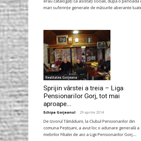
erau catalogaţi ca asistaţi sociali, după o perioadă
mari suferinţe generate de măsurile aberante luate
Realitatea Gorjeana
Sprijin vârstei a treia – Liga
Pensionarilor Gorj, tot mai
aproape...
Echipa Gorjeanul
-
29 aprilie 2014
De Izvorul Tămăduirii, la Clubul Pensionarilor din
comuna Peştişani, a avut loc o adunare generală a
mebrilor Filialei de aici a Ligii Pensionarilor Gorj....