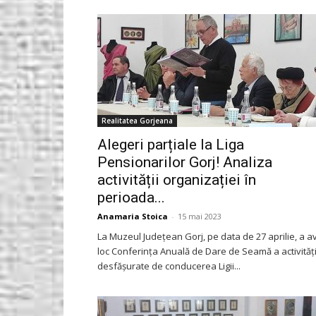
Gorjeanul.ro
Realitatea Gorjeana
Alegeri parțiale la Liga
Pensionarilor Gorj! Analiza
activității organizației în
perioada...
Anamaria Stoica
-
15 mai 2023
La Muzeul Județean Gorj, pe data de 27 aprilie, a a
loc Conferința Anuală de Dare de Seamă a activități
desfășurate de conducerea Ligii...