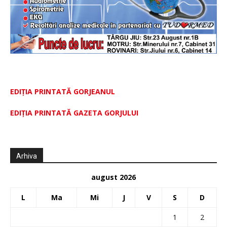
EDIȚIA PRINTATĂ GORJEANUL
EDIŢIA PRINTATĂ GAZETA GORJULUI
Arhiva
august 2026
L
Ma
Mi
J
V
S
D
1
2