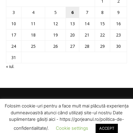
1
2
3
4
5
6
7
8
9
10
11
12
13
14
15
16
17
18
19
20
21
22
23
24
25
26
27
28
29
30
31
« iul.
Folosim cookie-uri pentru a face mult mai plăcută experiența
dumneavoastră atunci când utilizați site-ul nostru Date
suplimentare găsiți aici - https://gorjeanul.ro/politica-de-
confidentialitate/.
Cookie settings
ACCEPT
© Toate drepturile rezervate pentru Gorjeanul SA