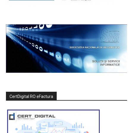
CertDigital RO eFactura