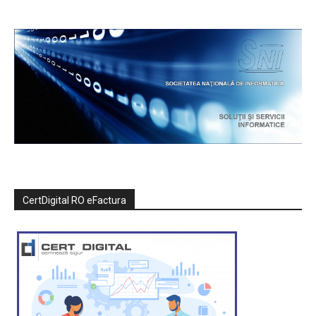
CertDigital RO eFactura