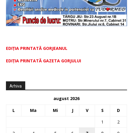
EDIȚIA PRINTATĂ GORJEANUL
EDIŢIA PRINTATĂ GAZETA GORJULUI
Arhiva
august 2026
L
Ma
Mi
J
V
S
D
1
2