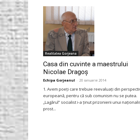
Gorjeanul.ro
Realitatea Gorjeana
Casa din cuvinte a maestrului
Nicolae Dragoş
Echipa Gorjeanul
-
20 ianuarie 2014
1. Avem poeţi care trebuie reevaluaţi din perspecti
europeană, pentru că sub comunism nu se putea.
„Lagărul” socialist i-a ţinut prizonierii unui naţional
prost...