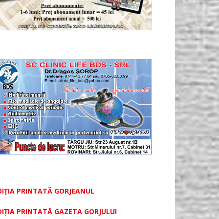
DIȚIA PRINTATĂ GORJEANUL
DIŢIA PRINTATĂ GAZETA GORJULUI