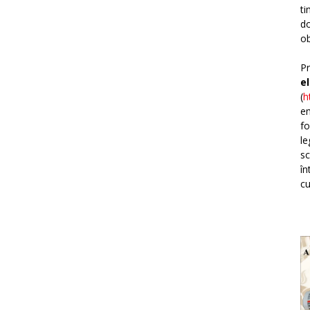
ti
do
ob
Pr
e
(
h
em
fo
le
sc
în
cu