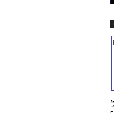
Si
ef
re