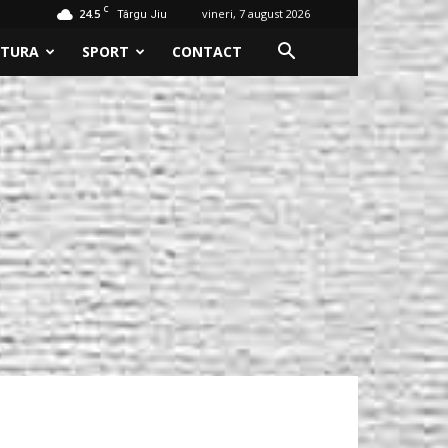
C
24.5
vineri, 7 august 2026
Târgu Jiu
LTURA
SPORT
CONTACT