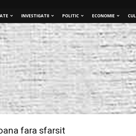
TATE
INVESTIGATII
POLITIC
ECONOMIE
CU
oana fara sfarsit