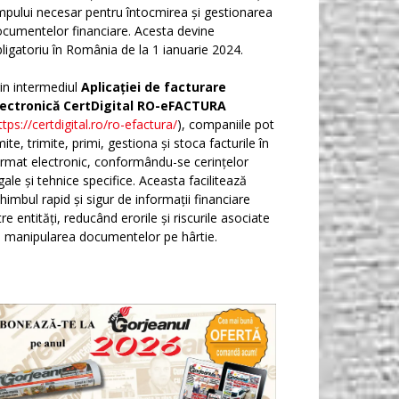
mpului necesar pentru întocmirea și gestionarea
cumentelor financiare. Acesta devine
ligatoriu în România de la 1 ianuarie 2024.
in intermediul
Aplicației de facturare
lectronică CertDigital RO-eFACTURA
ttps://certdigital.ro/ro-efactura/
), companiile pot
ite, trimite, primi, gestiona și stoca facturile în
rmat electronic, conformându-se cerințelor
gale și tehnice specifice. Aceasta facilitează
himbul rapid și sigur de informații financiare
tre entități, reducând erorile și riscurile asociate
 manipularea documentelor pe hârtie.