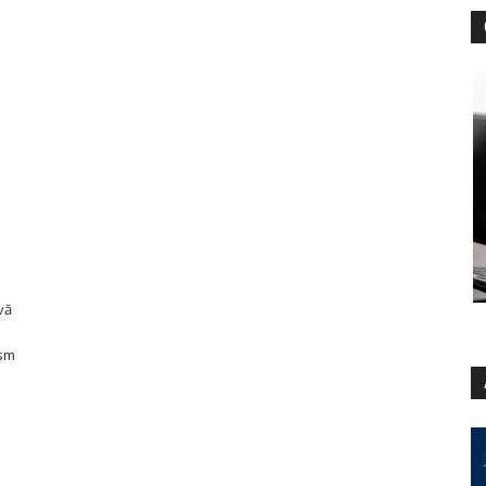
vă
ism