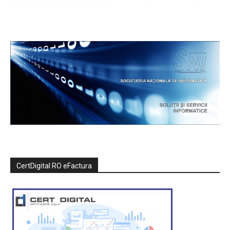
CertDigital RO eFactura