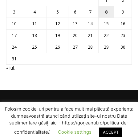
1
2
3
4
5
6
7
8
9
10
11
12
13
14
15
16
17
18
19
20
21
22
23
24
25
26
27
28
29
30
31
« iul.
Folosim cookie-uri pentru a face mult mai plăcută experiența
dumneavoastră atunci când utilizați site-ul nostru Date
suplimentare găsiți aici - https://gorjeanul.ro/politica-de-
confidentialitate/.
Cookie settings
ACCEPT
© Toate drepturile rezervate pentru Gorjeanul SA