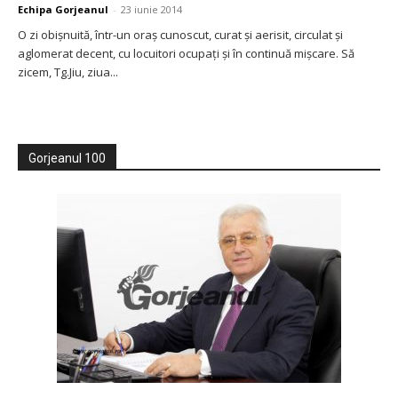
Echipa Gorjeanul
-
23 iunie 2014
O zi obişnuită, într-un oraş cunoscut, curat şi aerisit, circulat şi
aglomerat decent, cu locuitori ocupaţi şi în continuă mişcare. Să
zicem, Tg.Jiu, ziua...
Gorjeanul 100