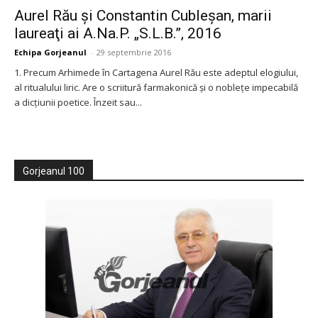
Aurel Rău şi Constantin Cubleşan, marii
laureaţi ai A.Na.P. „S.L.B.”, 2016
Echipa Gorjeanul
-
29 septembrie 2016
1. Precum Arhimede în Cartagena Aurel Rău este adeptul elogiului,
al ritualului liric. Are o scriitură farmakonică şi o nobleţe impecabilă
a dicţiunii poetice. Înzeit sau...
Gorjeanul 100