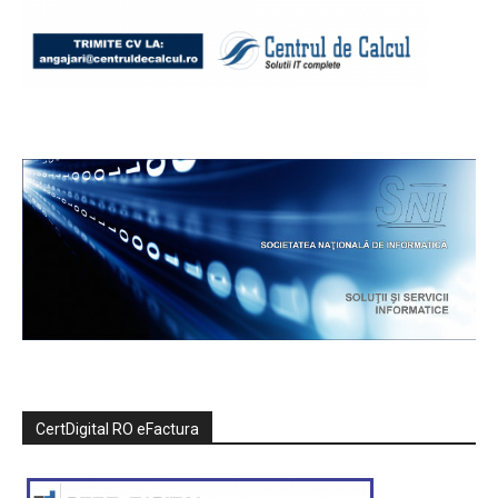
CertDigital RO eFactura