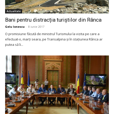
Actualitate
Bani pentru distracția turiștilor din Rânca
Gelu Ionescu
-
8 iunie 2017
O promisiune făcută de ministrul Turismului la vizita pe care a
efectuat-o, marți seara, pe Transalpina și în stațiunea Rânca ar
putea să îi...