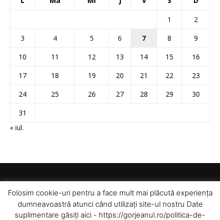
L
Ma
Mi
J
V
S
D
1
2
3
4
5
6
7
8
9
10
11
12
13
14
15
16
17
18
19
20
21
22
23
24
25
26
27
28
29
30
31
« iul.
Folosim cookie-uri pentru a face mult mai plăcută experiența
dumneavoastră atunci când utilizați site-ul nostru Date
suplimentare găsiți aici - https://gorjeanul.ro/politica-de-