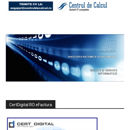
CertDigital RO eFactura