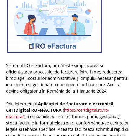
Sistemul RO e-Factura, urmărește simplificarea și
eficientizarea procesului de facturare între firme, reducerea
birocrației, costurilor administrative și timpului necesar pentru
întocmirea și gestionarea documentelor financiare. Acesta
devine obligatoriu în România de la 1 ianuarie 2024.
Prin intermediul
Aplicației de facturare electronică
CertDigital RO-eFACTURA
(
https://certdigital.ro/ro-
efactura/
), companiile pot emite, trimite, primi, gestiona și
stoca facturile în format electronic, conformându-se cerințelor
legale și tehnice specifice. Aceasta facilitează schimbul rapid și
sigur de informații financiare între entități, reducând erorile și