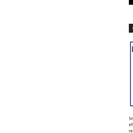
Si
ef
re