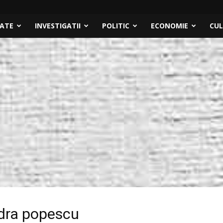
TATE
INVESTIGATII
POLITIC
ECONOMIE
CU
ndra popescu