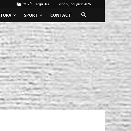
C
21.2
vineri, 7 august 2026
Târgu Jiu
LTURA
SPORT
CONTACT