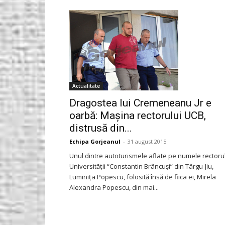
Gorjeanul.ro
Actualitate
Dragostea lui Cremeneanu Jr e
oarbă: Maşina rectorului UCB,
distrusă din...
Echipa Gorjeanul
-
31 august 2015
Unul dintre autoturismele aflate pe numele rectoru
Universităţii “Constantin Brâncuşi” din Târgu-Jiu,
Luminiţa Popescu, folosită însă de fiica ei, Mirela
Alexandra Popescu, din mai...