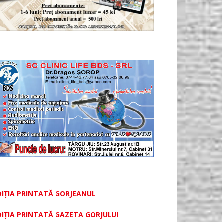
DIȚIA PRINTATĂ GORJEANUL
DIŢIA PRINTATĂ GAZETA GORJULUI