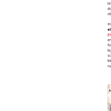
ti
do
ob
Pr
e
(
h
em
fo
le
sc
în
cu