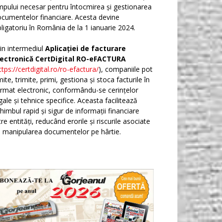
mpului necesar pentru întocmirea și gestionarea
cumentelor financiare. Acesta devine
ligatoriu în România de la 1 ianuarie 2024.
in intermediul
Aplicației de facturare
lectronică CertDigital RO-eFACTURA
ttps://certdigital.ro/ro-efactura/
), companiile pot
ite, trimite, primi, gestiona și stoca facturile în
rmat electronic, conformându-se cerințelor
gale și tehnice specifice. Aceasta facilitează
himbul rapid și sigur de informații financiare
tre entități, reducând erorile și riscurile asociate
 manipularea documentelor pe hârtie.