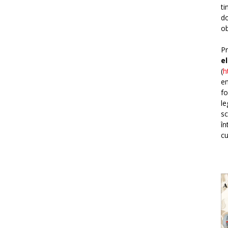
ti
do
ob
Pr
e
(
h
em
fo
le
sc
în
cu