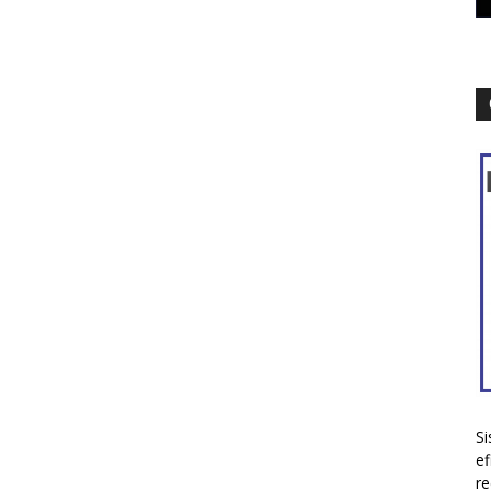
Si
ef
re