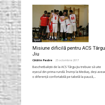
Gorjeanul.ro
Sport
Misiune dificilă pentru ACS Târgu
Jiu
Cătălin Pasăre
-
25 octombrie 2017
Baschetbaliştii de la ACS Târgu-Jiu trebuie să uite
eşecul din prima rundă. Învinşi la Mediaş, deşi ave
o diferenţă confortabilă pe tabelă la pauză,...