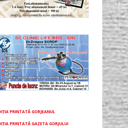
DIȚIA PRINTATĂ GORJEANUL
DIŢIA PRINTATĂ GAZETA GORJULUI