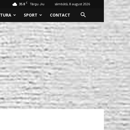
C
35.8
sâmbătă, 8 august 2026
Târgu Jiu
LTURA
SPORT
CONTACT