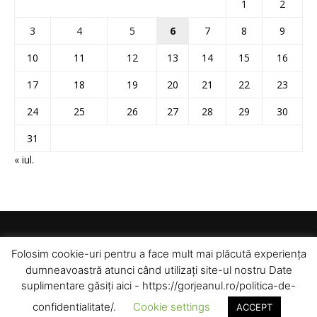
1
2
3
4
5
6
7
8
9
10
11
12
13
14
15
16
17
18
19
20
21
22
23
24
25
26
27
28
29
30
31
« iul.
Folosim cookie-uri pentru a face mult mai plăcută experiența
dumneavoastră atunci când utilizați site-ul nostru Date
suplimentare găsiți aici - https://gorjeanul.ro/politica-de-
confidentialitate/.
Cookie settings
ACCEPT
© Toate drepturile rezervate pentru Gorjeanul SA