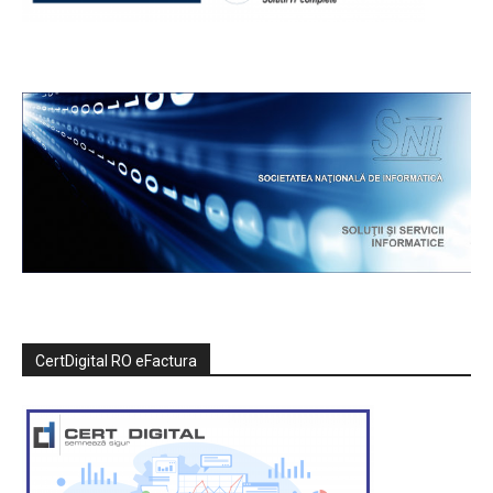
CertDigital RO eFactura