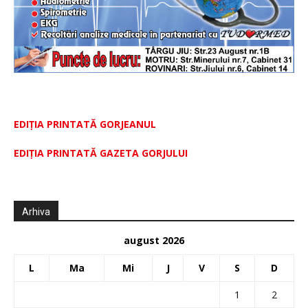
EDIȚIA PRINTATĂ GORJEANUL
EDIŢIA PRINTATĂ GAZETA GORJULUI
Arhiva
august 2026
L
Ma
Mi
J
V
S
D
1
2