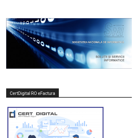
CertDigital RO eFactura