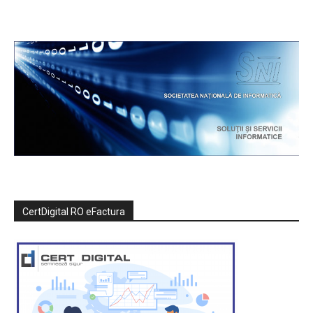
CertDigital RO eFactura