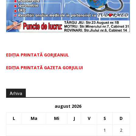
EDIȚIA PRINTATĂ GORJEANUL
EDIŢIA PRINTATĂ GAZETA GORJULUI
Arhiva
august 2026
L
Ma
Mi
J
V
S
D
1
2