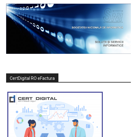
CertDigital RO eFactura