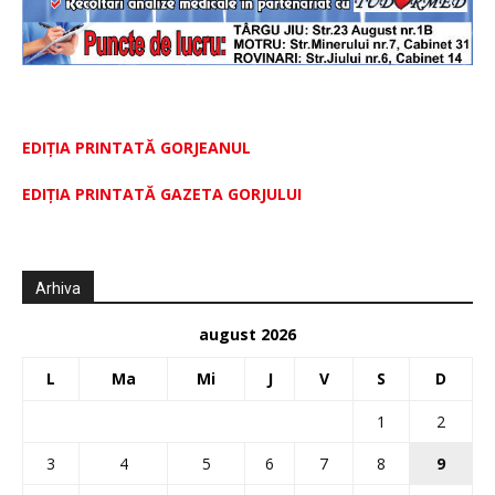
EDIȚIA PRINTATĂ GORJEANUL
EDIŢIA PRINTATĂ GAZETA GORJULUI
Arhiva
august 2026
L
Ma
Mi
J
V
S
D
1
2
3
4
5
6
7
8
9