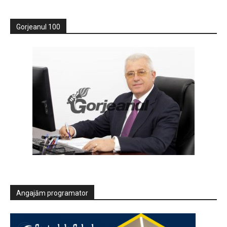
Gorjeanul 100
Angajăm programator