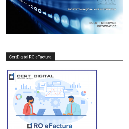
CertDigital RO eFactura