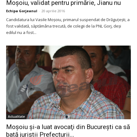
Moșoiu, validat pentru primărie, Jianu nu
Echipa Gorjeanul
-
20 aprilie 2016
Candidatura lui Vasile Moșoiu, primarul suspendat de Drăguțești, a
fost validată, săptămâna trecută, de colegii de la PNL Gorj, deși
edilul nu a fost...
Actualitate
Moşoiu şi-a luat avocaţi din Bucureşti ca să
bată juriştii Prefecturii...