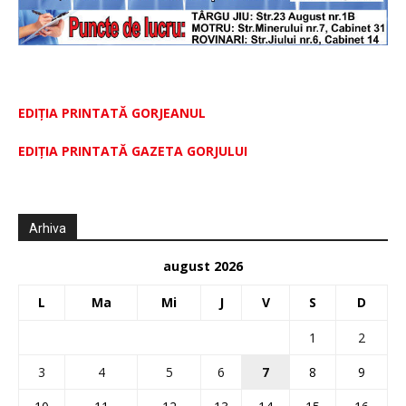
EDIȚIA PRINTATĂ GORJEANUL
EDIŢIA PRINTATĂ GAZETA GORJULUI
Arhiva
august 2026
L
Ma
Mi
J
V
S
D
1
2
3
4
5
6
7
8
9