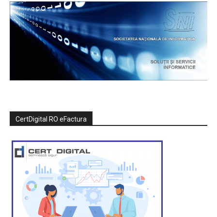
CertDigital RO eFactura