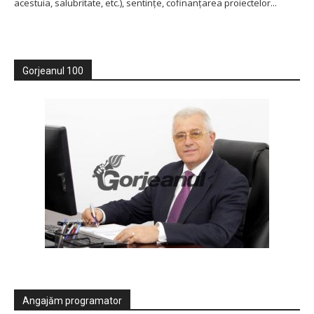
acestuia, salubritate, etc.), sentințe, cofinanțarea proiectelor...
Gorjeanul 100
Angajăm programator