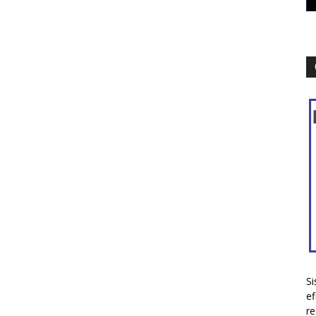
Si
ef
re