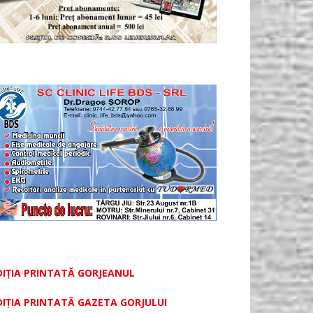
DIȚIA PRINTATĂ GORJEANUL
DIŢIA PRINTATĂ GAZETA GORJULUI