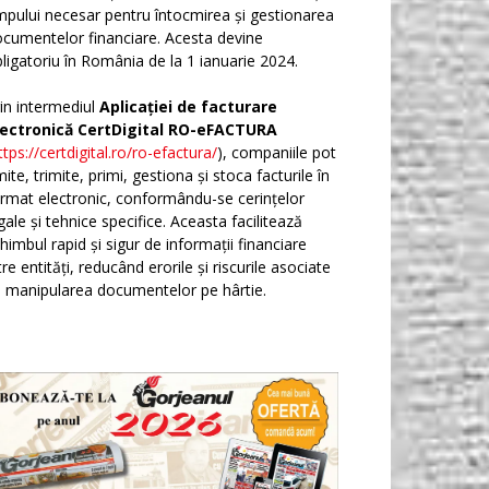
mpului necesar pentru întocmirea și gestionarea
cumentelor financiare. Acesta devine
ligatoriu în România de la 1 ianuarie 2024.
in intermediul
Aplicației de facturare
lectronică CertDigital RO-eFACTURA
ttps://certdigital.ro/ro-efactura/
), companiile pot
ite, trimite, primi, gestiona și stoca facturile în
rmat electronic, conformându-se cerințelor
gale și tehnice specifice. Aceasta facilitează
himbul rapid și sigur de informații financiare
tre entități, reducând erorile și riscurile asociate
 manipularea documentelor pe hârtie.