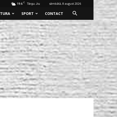
C
19.6
sâmbătă, 8 august 2026
Târgu Jiu
LTURA
SPORT
CONTACT