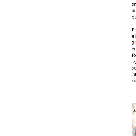
ti
do
ob
Pr
e
(
h
em
fo
le
sc
în
cu