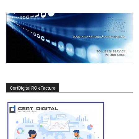
CertDigital RO eFactura