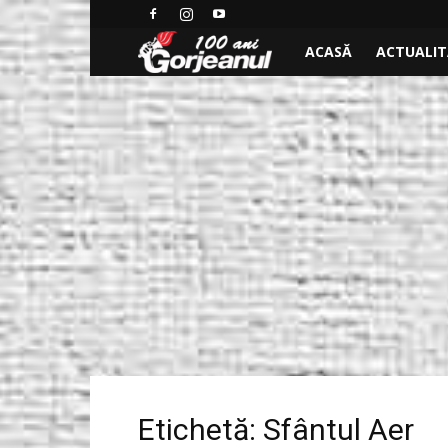
Ştiri
ACASĂ
ACTUALI
locale
de
ultima
ora,
stiri
video
–
Etichetă: Sfântul Aer
Ştiri