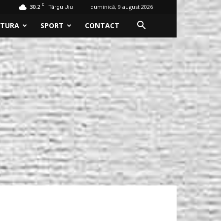
C
30.2
duminică, 9 august 2026
Târgu Jiu
LTURA
SPORT
CONTACT