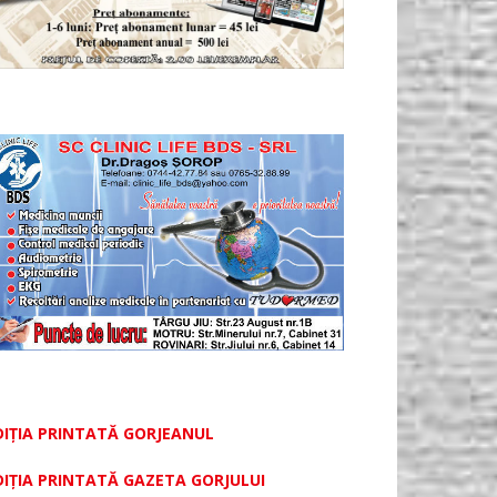
DIȚIA PRINTATĂ GORJEANUL
DIŢIA PRINTATĂ GAZETA GORJULUI