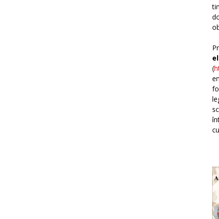
ti
do
ob
Pr
e
(
h
em
fo
le
sc
în
cu