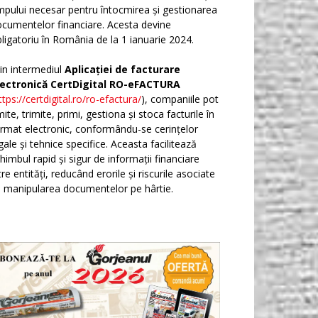
mpului necesar pentru întocmirea și gestionarea
cumentelor financiare. Acesta devine
ligatoriu în România de la 1 ianuarie 2024.
in intermediul
Aplicației de facturare
lectronică CertDigital RO-eFACTURA
ttps://certdigital.ro/ro-efactura/
), companiile pot
ite, trimite, primi, gestiona și stoca facturile în
rmat electronic, conformându-se cerințelor
gale și tehnice specifice. Aceasta facilitează
himbul rapid și sigur de informații financiare
tre entități, reducând erorile și riscurile asociate
 manipularea documentelor pe hârtie.