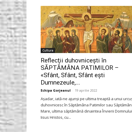
Gorjeanul.ro
Cultura
Reflecţii duhovniceşti în
SĂPTĂMÂNA PATIMILOR –
«Sfânt, Sfânt, Sfânt eşti
Dumnezeule,...
Echipa Gorjeanul
-
19 aprilie 2022
Aşadar, iată-ne ajunşi pe ultima treaptă a unui urcu
duhovnicesc în Săptămâna Patimilor sau Săptămâ
Mare, ultima săptămână dinaintea Învierii Domnului
Iisus Hristos, cu...