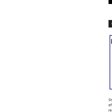
Si
ef
re