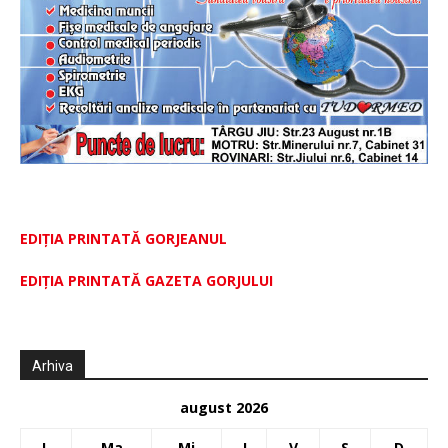
EDIȚIA PRINTATĂ GORJEANUL
EDIŢIA PRINTATĂ GAZETA GORJULUI
Arhiva
august 2026
L
Ma
Mi
J
V
S
D