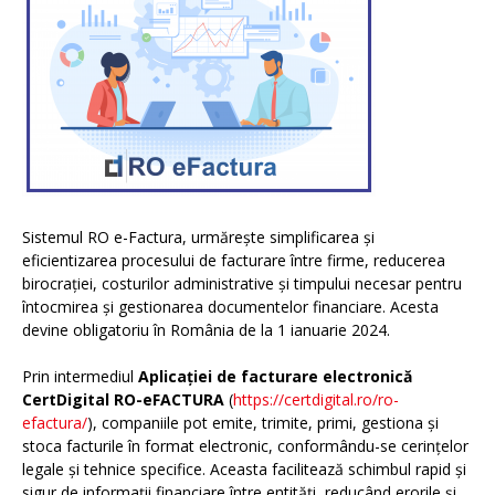
Sistemul RO e-Factura, urmărește simplificarea și
eficientizarea procesului de facturare între firme, reducerea
birocrației, costurilor administrative și timpului necesar pentru
întocmirea și gestionarea documentelor financiare. Acesta
devine obligatoriu în România de la 1 ianuarie 2024.
Prin intermediul
Aplicației de facturare electronică
CertDigital RO-eFACTURA
(
https://certdigital.ro/ro-
efactura/
), companiile pot emite, trimite, primi, gestiona și
stoca facturile în format electronic, conformându-se cerințelor
legale și tehnice specifice. Aceasta facilitează schimbul rapid și
sigur de informații financiare între entități, reducând erorile și