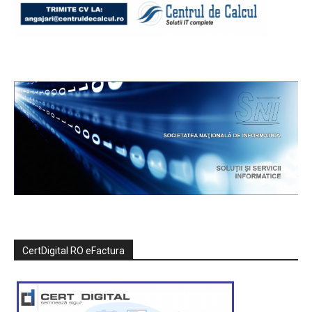
CertDigital RO eFactura