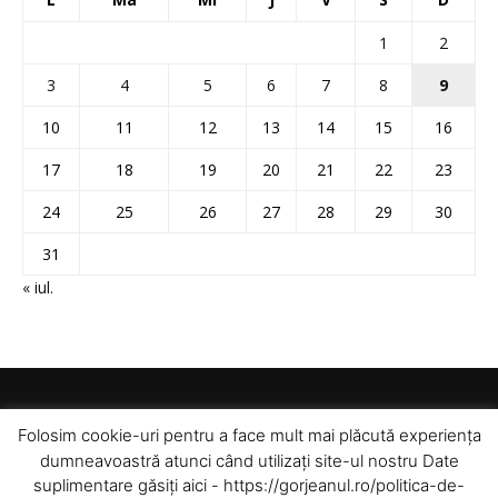
1
2
3
4
5
6
7
8
9
10
11
12
13
14
15
16
17
18
19
20
21
22
23
24
25
26
27
28
29
30
31
« iul.
Folosim cookie-uri pentru a face mult mai plăcută experiența
dumneavoastră atunci când utilizați site-ul nostru Date
suplimentare găsiți aici - https://gorjeanul.ro/politica-de-