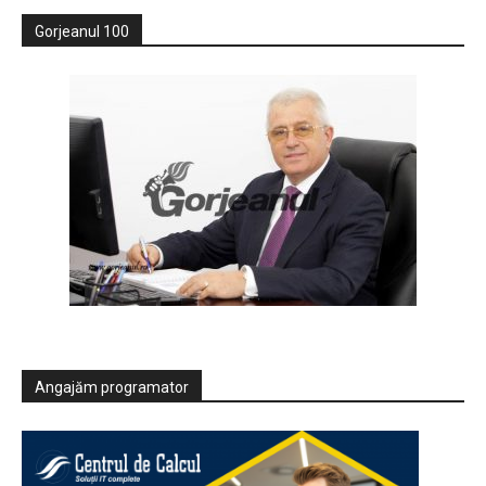
Gorjeanul 100
Angajăm programator