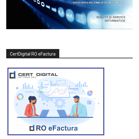
CertDigital RO eFactura