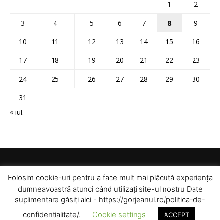
1
2
3
4
5
6
7
8
9
10
11
12
13
14
15
16
17
18
19
20
21
22
23
24
25
26
27
28
29
30
31
« iul.
Folosim cookie-uri pentru a face mult mai plăcută experiența
dumneavoastră atunci când utilizați site-ul nostru Date
suplimentare găsiți aici - https://gorjeanul.ro/politica-de-
confidentialitate/.
Cookie settings
ACCEPT
© Toate drepturile rezervate pentru Gorjeanul SA