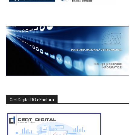
CertDigital RO eFactura