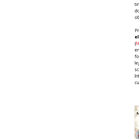
ti
do
ob
Pr
e
(
h
em
fo
le
sc
în
cu