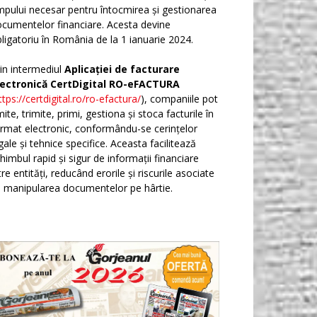
mpului necesar pentru întocmirea și gestionarea
cumentelor financiare. Acesta devine
ligatoriu în România de la 1 ianuarie 2024.
in intermediul
Aplicației de facturare
lectronică CertDigital RO-eFACTURA
ttps://certdigital.ro/ro-efactura/
), companiile pot
ite, trimite, primi, gestiona și stoca facturile în
rmat electronic, conformându-se cerințelor
gale și tehnice specifice. Aceasta facilitează
himbul rapid și sigur de informații financiare
tre entități, reducând erorile și riscurile asociate
 manipularea documentelor pe hârtie.