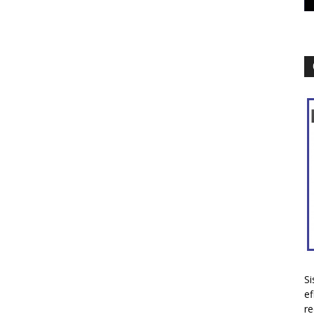
Si
ef
re