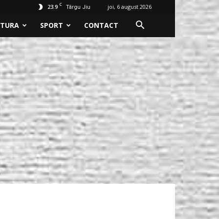
C
23.9
joi, 6 august 2026
Târgu Jiu
LTURA
SPORT
CONTACT