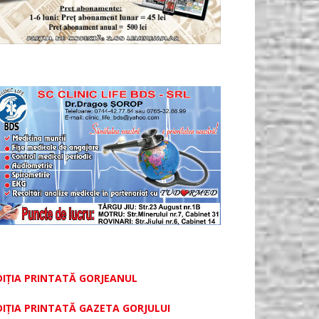
DIȚIA PRINTATĂ GORJEANUL
DIŢIA PRINTATĂ GAZETA GORJULUI