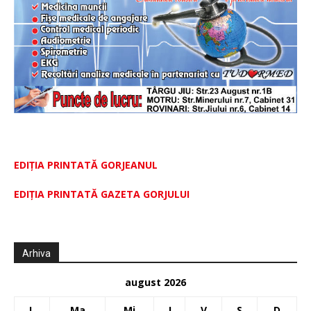
EDIȚIA PRINTATĂ GORJEANUL
EDIŢIA PRINTATĂ GAZETA GORJULUI
Arhiva
august 2026
L
Ma
Mi
J
V
S
D