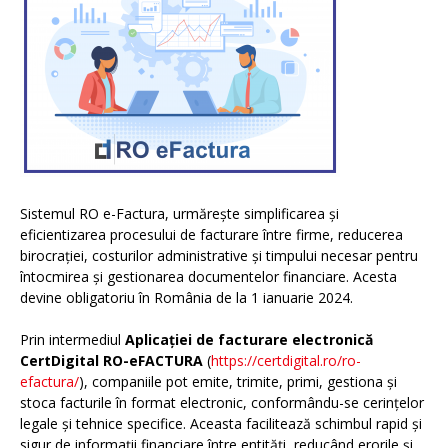
Sistemul RO e-Factura, urmărește simplificarea și
eficientizarea procesului de facturare între firme, reducerea
birocrației, costurilor administrative și timpului necesar pentru
întocmirea și gestionarea documentelor financiare. Acesta
devine obligatoriu în România de la 1 ianuarie 2024.
Prin intermediul
Aplicației de facturare electronică
CertDigital RO-eFACTURA
(
https://certdigital.ro/ro-
efactura/
), companiile pot emite, trimite, primi, gestiona și
stoca facturile în format electronic, conformându-se cerințelor
legale și tehnice specifice. Aceasta facilitează schimbul rapid și
sigur de informații financiare între entități, reducând erorile și