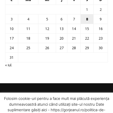
1
2
3
4
5
6
7
8
9
10
11
12
13
14
15
16
17
18
19
20
21
22
23
24
25
26
27
28
29
30
31
« iul.
Folosim cookie-uri pentru a face mult mai plăcută experiența
dumneavoastră atunci când utilizați site-ul nostru Date
suplimentare găsiți aici - https://gorjeanul.ro/politica-de-