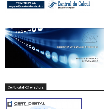
CertDigital RO eFactura