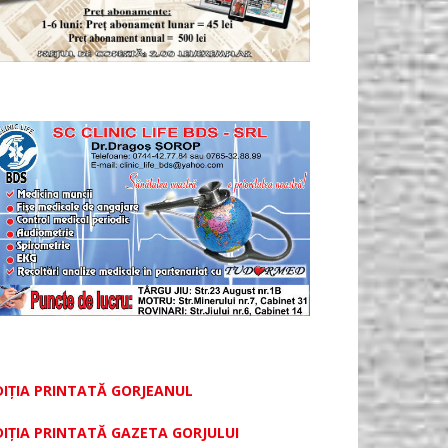
DIȚIA PRINTATĂ GORJEANUL
DIŢIA PRINTATĂ GAZETA GORJULUI