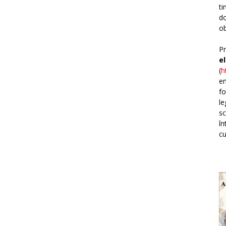
ti
do
ob
Pr
e
(
h
em
fo
le
sc
în
cu