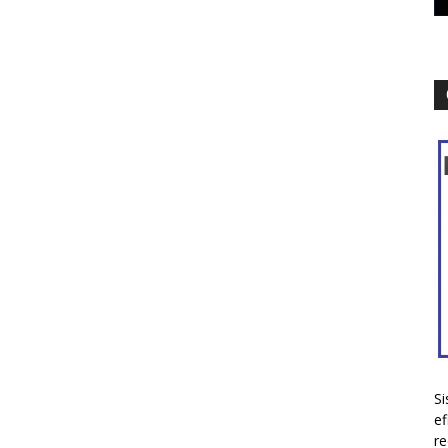
Si
ef
re