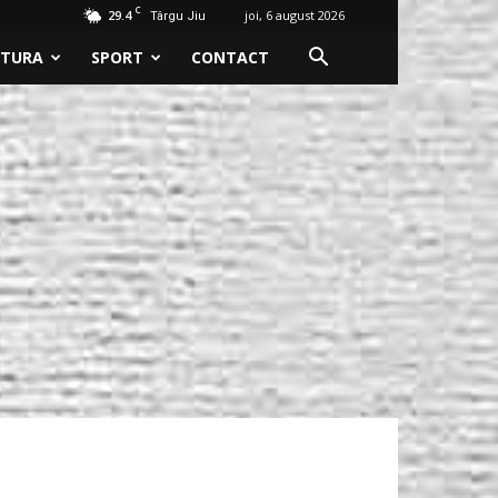
C
29.4
joi, 6 august 2026
Târgu Jiu
LTURA
SPORT
CONTACT