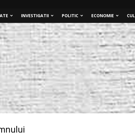
TATE
INVESTIGATII
POLITIC
ECONOMIE
CU
omnului