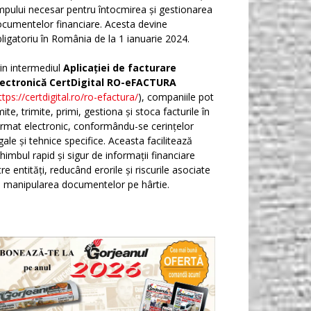
mpului necesar pentru întocmirea și gestionarea
cumentelor financiare. Acesta devine
ligatoriu în România de la 1 ianuarie 2024.
in intermediul
Aplicației de facturare
lectronică CertDigital RO-eFACTURA
ttps://certdigital.ro/ro-efactura/
), companiile pot
ite, trimite, primi, gestiona și stoca facturile în
rmat electronic, conformându-se cerințelor
gale și tehnice specifice. Aceasta facilitează
himbul rapid și sigur de informații financiare
tre entități, reducând erorile și riscurile asociate
 manipularea documentelor pe hârtie.