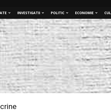
TATE
INVESTIGATII
POLITIC
ECONOMIE
CU
ocrine