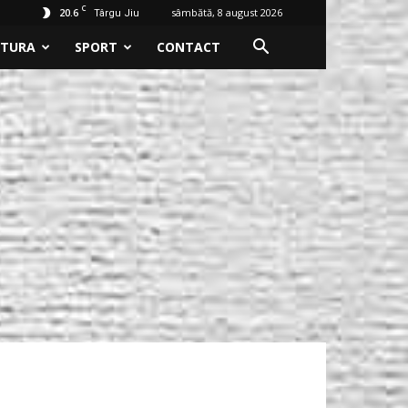
C
20.6
sâmbătă, 8 august 2026
Târgu Jiu
LTURA
SPORT
CONTACT