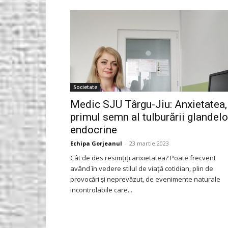
Gorjeanul.ro
Societate
Medic SJU Târgu-Jiu: Anxietatea,
primul semn al tulburării glandelo
endocrine
Echipa Gorjeanul
-
23 martie 2023
Cât de des resimțiți anxietatea? Poate frecvent
având în vedere stilul de viață cotidian, plin de
provocări și neprevăzut, de evenimente naturale
incontrolabile care...