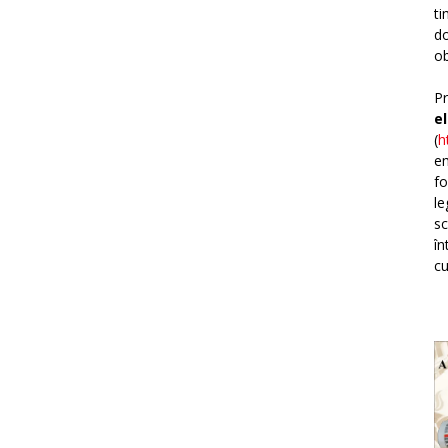
ti
do
ob
Pr
e
(
h
em
fo
le
sc
în
cu