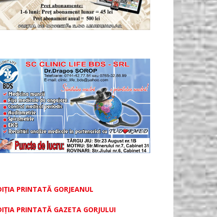
DIȚIA PRINTATĂ GORJEANUL
DIŢIA PRINTATĂ GAZETA GORJULUI