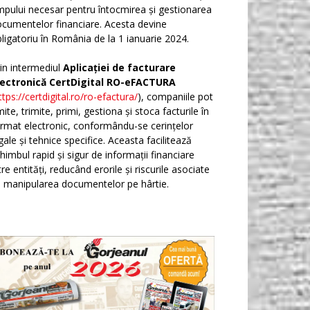
mpului necesar pentru întocmirea și gestionarea
cumentelor financiare. Acesta devine
ligatoriu în România de la 1 ianuarie 2024.
in intermediul
Aplicației de facturare
lectronică CertDigital RO-eFACTURA
ttps://certdigital.ro/ro-efactura/
), companiile pot
ite, trimite, primi, gestiona și stoca facturile în
rmat electronic, conformându-se cerințelor
gale și tehnice specifice. Aceasta facilitează
himbul rapid și sigur de informații financiare
tre entități, reducând erorile și riscurile asociate
 manipularea documentelor pe hârtie.