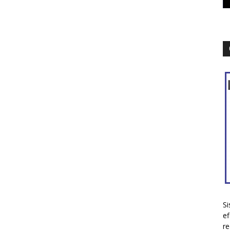
Si
ef
re