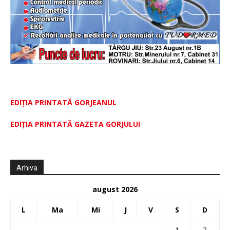
EDIȚIA PRINTATĂ GORJEANUL
EDIŢIA PRINTATĂ GAZETA GORJULUI
Arhiva
august 2026
L
Ma
Mi
J
V
S
D
1
2