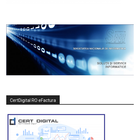
CertDigital RO eFactura