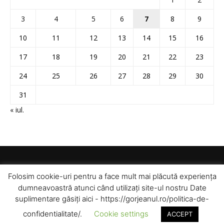
3
4
5
6
7
8
9
10
11
12
13
14
15
16
17
18
19
20
21
22
23
24
25
26
27
28
29
30
31
« iul.
Folosim cookie-uri pentru a face mult mai plăcută experiența
dumneavoastră atunci când utilizați site-ul nostru Date
suplimentare găsiți aici - https://gorjeanul.ro/politica-de-
confidentialitate/.
Cookie settings
ACCEPT
© Toate drepturile rezervate pentru Gorjeanul SA