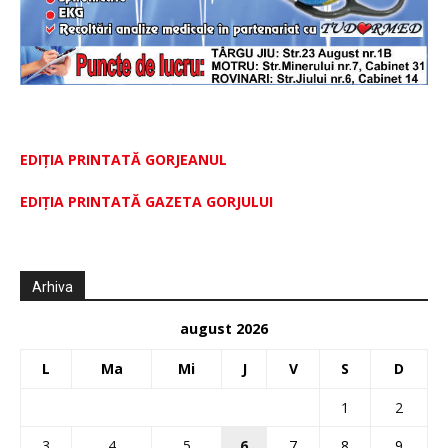
EDIȚIA PRINTATĂ GORJEANUL
EDIŢIA PRINTATĂ GAZETA GORJULUI
Arhiva
august 2026
L
Ma
Mi
J
V
S
D
1
2
3
4
5
6
7
8
9