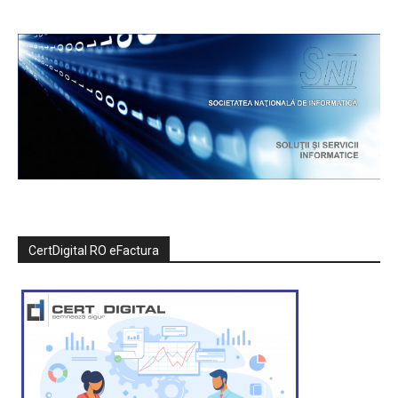
CertDigital RO eFactura