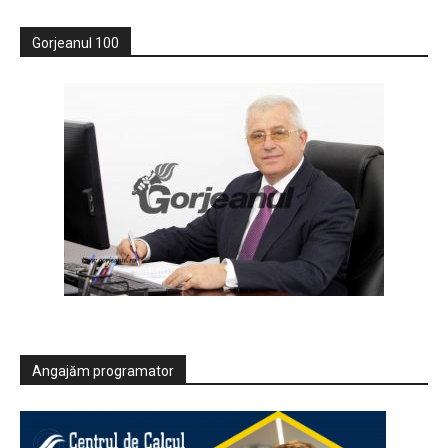
Gorjeanul 100
Angajăm programator