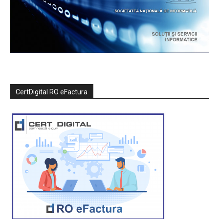
CertDigital RO eFactura