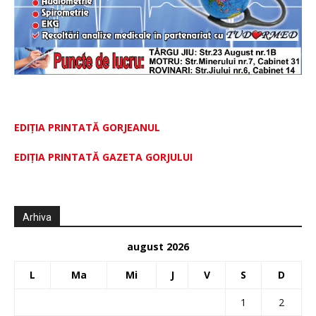
EDIȚIA PRINTATĂ GORJEANUL
EDIŢIA PRINTATĂ GAZETA GORJULUI
Arhiva
august 2026
L
Ma
Mi
J
V
S
D
1
2