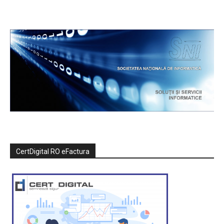
CertDigital RO eFactura