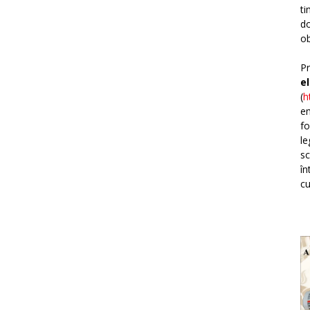
ti
do
ob
Pr
e
(
h
em
fo
le
sc
în
cu