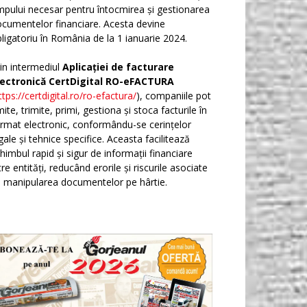
mpului necesar pentru întocmirea și gestionarea
cumentelor financiare. Acesta devine
ligatoriu în România de la 1 ianuarie 2024.
in intermediul
Aplicației de facturare
lectronică CertDigital RO-eFACTURA
ttps://certdigital.ro/ro-efactura/
), companiile pot
ite, trimite, primi, gestiona și stoca facturile în
rmat electronic, conformându-se cerințelor
gale și tehnice specifice. Aceasta facilitează
himbul rapid și sigur de informații financiare
tre entități, reducând erorile și riscurile asociate
 manipularea documentelor pe hârtie.