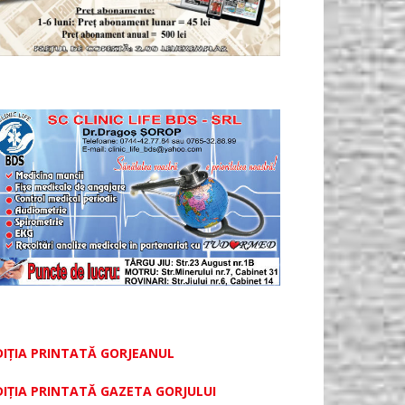
DIȚIA PRINTATĂ GORJEANUL
DIŢIA PRINTATĂ GAZETA GORJULUI