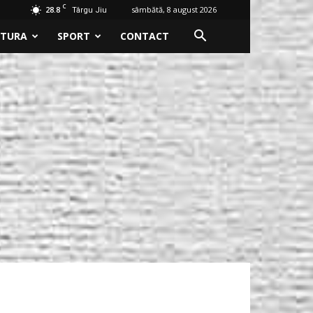
C
28.8
sâmbătă, 8 august 2026
Târgu Jiu
LTURA
SPORT
CONTACT