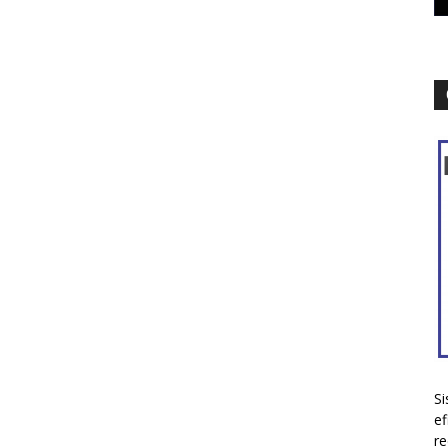
Si
ef
re