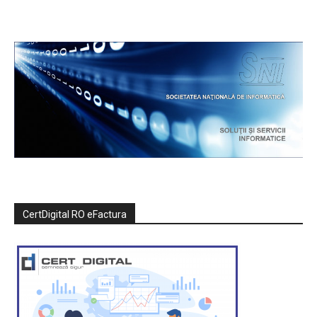
CertDigital RO eFactura