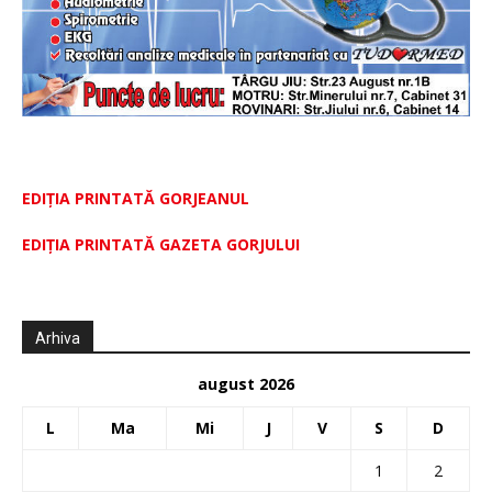
EDIȚIA PRINTATĂ GORJEANUL
EDIŢIA PRINTATĂ GAZETA GORJULUI
Arhiva
august 2026
L
Ma
Mi
J
V
S
D
1
2