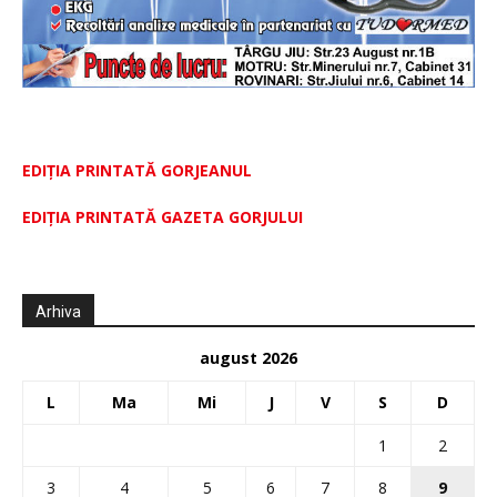
EDIȚIA PRINTATĂ GORJEANUL
EDIŢIA PRINTATĂ GAZETA GORJULUI
Arhiva
august 2026
L
Ma
Mi
J
V
S
D
1
2
3
4
5
6
7
8
9