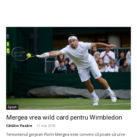
Sport
Mergea vrea wild card pentru Wimbledon
Cătălin Pasăre
-
11 mai 2018
Tenismenul gorjean Florin Mergea este convins că poate să urce