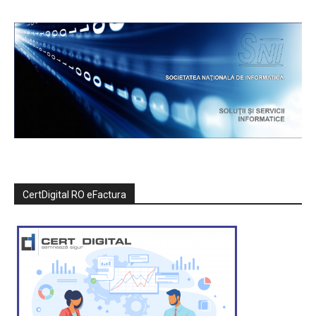
CertDigital RO eFactura